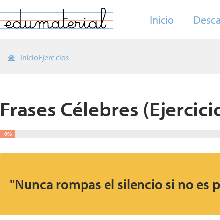
Inicio
Desca
Inicio
Ejercicios
Frases Célebres (Ejercici
0%
"Nunca rompas el silencio si no es p