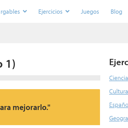
rgables
Ejercicios
Juegos
Blog
o 1)
Ejer
Cienci
Cultur
Españo
ara mejorarlo."
Geogra