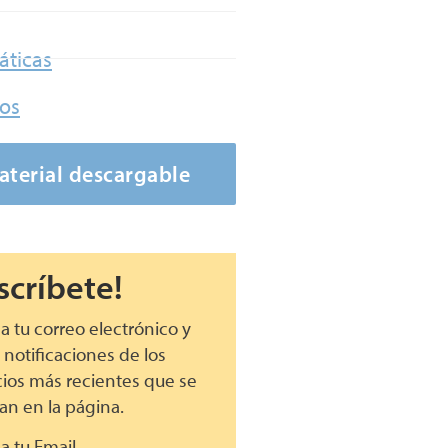
ticas
dos
aterial descargable
scríbete!
a tu correo electrónico y
 notificaciones de los
cios más recientes que se
an en la página.
a tu Email