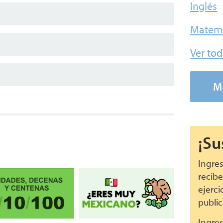
Inglés
Matemá
Ver to
M
¡Su
Ingres
recibe
ejerci
public
Ingres