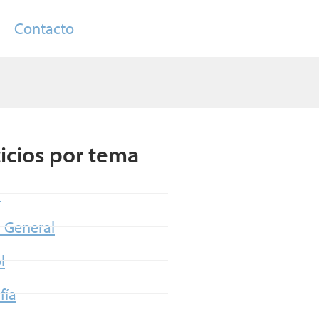
Contacto
cicios por tema
a
a General
l
fía